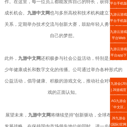
作。在这里，每一位员工都能发挥自己的特长，获得充分的
平台手机版
入口
成长机会。
九游中文网
也与多所高校和技术机构建立了合作
九游云游戏
平台手机版
关系，定期举办技术交流与创新大赛，鼓励年轻人勇于追求
官网
九游云游戏
自己的梦想。
平台Web
网页版
九游云游戏
平台app下
此外，
九游中文网
还积极参与社会公益活动，特别是关注青
载地址
少年健康成长和数字文化的传播。公司通过举办各种形式的
公益活动，倡导健康、积极的游戏文化，推动社会对电子游
九游会(J9)
| J9游戏官
戏的正面认知。
方网站
AG九游会
「中文区」
官网
展望未来，
九游中文网
将继续坚持“创新驱动，全球布局”的
J9九游会
(国际)官网
发展战略，在保持国内市场领先地位的同时，进一步拓展国