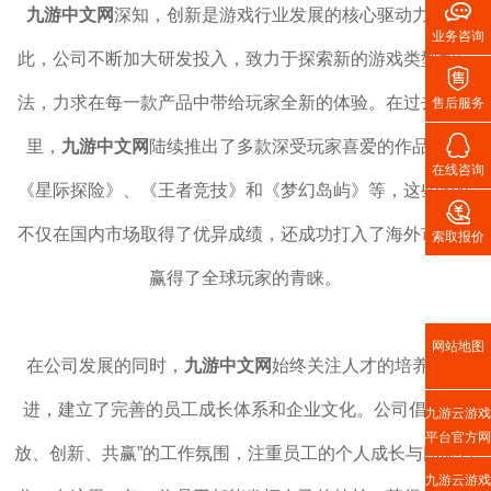

九游中文网
深知，创新是游戏行业发展的核心驱动力。因
业务咨询
此，公司不断加大研发投入，致力于探索新的游戏类型和玩

法，力求在每一款产品中带给玩家全新的体验。在过去几年
售后服务

里，
九游中文网
陆续推出了多款深受玩家喜爱的作品，如
在线咨询
《星际探险》、《王者竞技》和《梦幻岛屿》等，这些游戏

不仅在国内市场取得了优异成绩，还成功打入了海外市场，
索取报价
赢得了全球玩家的青睐。
网站地图
在公司发展的同时，
九游中文网
始终关注人才的培养与引
进，建立了完善的员工成长体系和企业文化。公司倡导“开
九游云游戏
平台官方网
放、创新、共赢”的工作氛围，注重员工的个人成长与团队合
站
九游云游戏